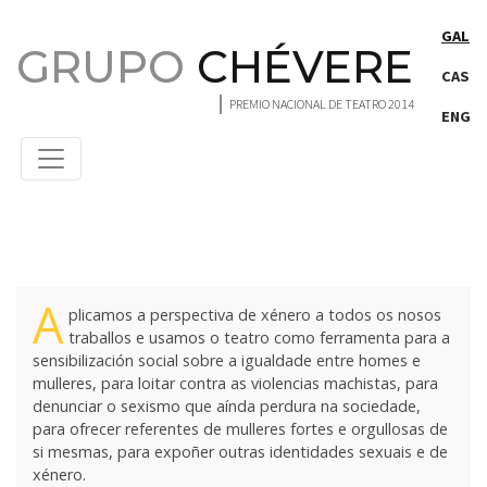
Saltar ao contido principal
GAL
GRUPO
CHÉVERE
CAS
PREMIO NACIONAL DE TEATRO 2014
ENG
Projects
A
plicamos a perspectiva de xénero a todos os nosos
traballos e usamos o teatro como ferramenta para a
sensibilización social sobre a igualdade entre homes e
mulleres, para loitar contra as violencias machistas, para
denunciar o sexismo que aínda perdura na sociedade,
para ofrecer referentes de mulleres fortes e orgullosas de
si mesmas, para expoñer outras identidades sexuais e de
xénero.