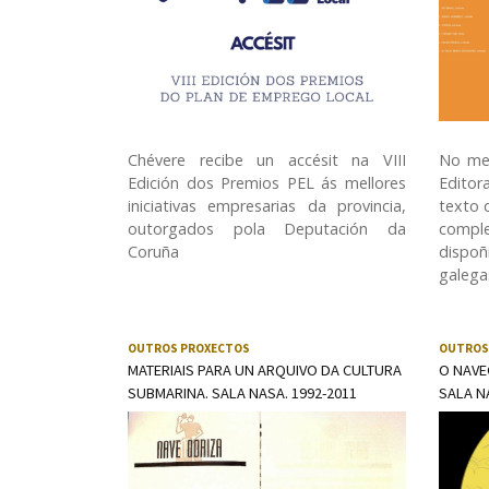
Chévere recibe un accésit na VIII
No me
Edición dos Premios PEL ás mellores
Editor
iniciativas empresarias da provincia,
texto 
outorgados pola Deputación da
comple
Coruña
dispo
galega
OUTROS PROXECTOS
OUTROS
MATERIAIS PARA UN ARQUIVO DA CULTURA
O NAVE
SUBMARINA. SALA NASA. 1992-2011
SALA N