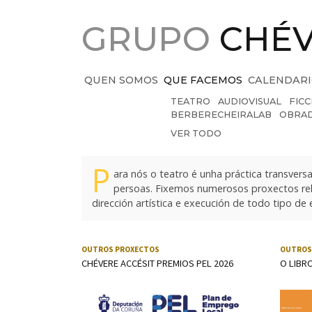
Saltar ao contido principal
GRUPO
CHÉ
QUEN SOMOS
QUE FACEMOS
CALENDAR
TEATRO
AUDIOVISUAL
FIC
BERBERECHEIRALAB
OBRA
VER TODO
Projects
P
ara nós o teatro é unha práctica transversa
persoas. Fixemos numerosos proxectos rela
dirección artística e execución de todo tipo de
OUTROS PROXECTOS
OUTROS
CHÉVERE ACCÉSIT PREMIOS PEL 2026
O LIBR