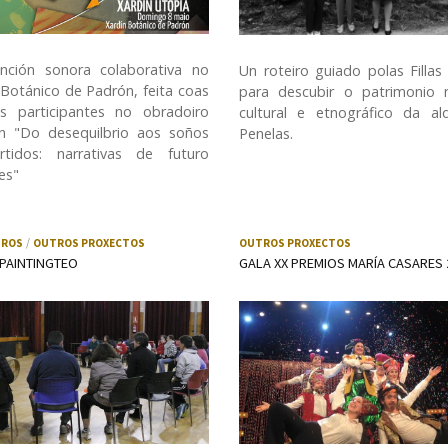
ención sonora colaborativa no
Un roteiro guiado polas Fillas
 Botánico de Padrón, feita coas
para descubir o patrimonio n
s participantes no obradoiro
cultural e etnográfico da a
n "Do desequilbrio aos soños
Penelas.
rtidos: narrativas de futuro
es"
IROS
OUTROS PROXECTOS
OUTROS PROXECTOS
PAINTINGTEO
GALA XX PREMIOS MARÍA CASARES 