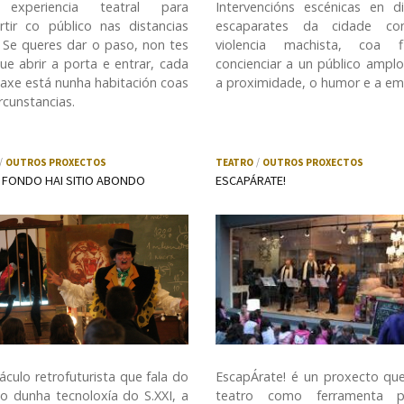
experiencia teatral para
Intervencións escénicas en di
tir co público nas distancias
escaparates da cidade co
. Se queres dar o paso, non tes
violencia machista, coa 
ue abrir a porta e entrar, cada
concienciar a un público ampl
axe está nunha habitación coas
a proximidade, o humor e a em
rcunstancias.
OUTROS PROXECTOS
TEATRO
OUTROS PROXECTOS
 FONDO HAI SITIO ABONDO
ESCAPÁRATE!
áculo retrofuturista que fala do
EscapÁrate! é un proxecto qu
o dunha tecnoloxía do S.XXI, a
teatro como ferramenta 