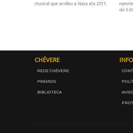
musical que acolleu a Nasa ata 2011.
nanote
do S.XI
CHÉVERE
INFO
REDE CHÉVERE
CON
PREMIOS
POLÍ
BIBLIOTECA
AVIS
PROT