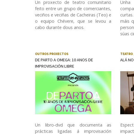
Un proxecto de teatro comunitario
Unha 
feito entre un grupo de comerciantes,
compar
veciños e veciñas de Cacheiras (Teo) e
curtas
o equipo Chévere, que se levou a
máis q
cabo durante dous anos.
person
súas ci
OUTROS PROXECTOS
TEATRO
DE PARTO A OMEGA: 10 ANOS DE
ALÁ NO
IMPROVISACIÓN LIBRE
Un libro-dvd que documenta as
Espect
prácticas ligadas á improvisación
impact