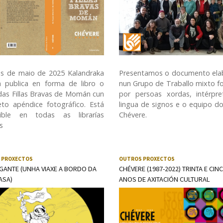
LSE (Lingua de signos española)
s de maio de 2025 Kalandraka
Presentamos o documento ela
a publica en forma de libro o
nun Grupo de Traballo mixto 
das Fillas Bravas de Momán cun
por persoas xordas, intérpr
to apéndice fotográfico. Está
lingua de signos e o equipo d
ñible en todas as librarías
Chévere.
s
 PROXECTOS
OUTROS PROXECTOS
GANTE (UNHA VIAXE A BORDO DA
CHÉVERE (1987-2022) TRINTA E CIN
ASA)
ANOS DE AXITACIÓN CULTURAL