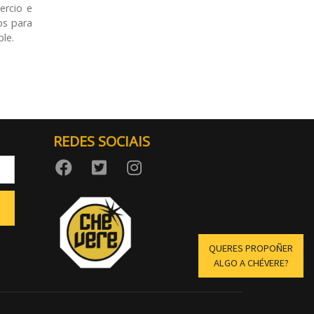
ercio e
os para
le.
REDES SOCIAIS
QUERES PROPOÑER
ALGO A CHÉVERE?