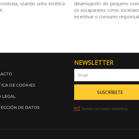
cnoloxía, usando unha estética
dinamización do pequeno com
X.
os escaparates como escenari
incentivar o consumo responsab
NEWSLETTER
TACTO
TICA DE COOKIES
O LEGAL
ECCIÓN DE DATOS